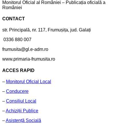
0336 880 007
frumusita@gl.e-adm.ro
www.primaria-frumusita.ro
ACCES RAPID
–
Monitorul Oficial Local
–
Conducere
–
Consiliul Local
–
Achiziții Publice
–
Asistență Socială
LINK-URI UTILE
ADMINISTRAȚIA PREZIDENȚIALĂ
GUVERNUL ROMÂNIEI
CONSILIUL JUDEȚEAN GALAȚI