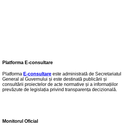
Platforma E-consultare
Platforma
E-consultare
este administrată de Secretariatul
General al Guvernului și este destinată publicării și
consultării proiectelor de acte normative și a informațiilor
prevăzute de legislația privind transparența decizională.
Monitorul Oficial
Monitorul Oficial al României – Publicația oficială a
României
CONTACT
str. Principală, nr. 117, Frumușița, jud. Galați