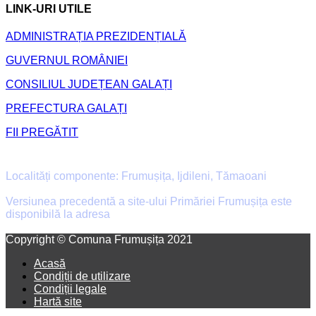
PREFECTURA GALAȚI
FII PREGĂTIT
Primăria Comunei Frumușița
Localități componente: Frumușița, Ijdileni, Tămaoani
Versiunea precedentă a site-ului Primăriei Frumușița este
disponibilă la adresa
old.primaria-frumusita.ro
Facebook
Email
Copyright © Comuna Frumușița 2021
Acasă
Condiții de utilizare
Condiții legale
Hartă site
FRUMUȘIȚA
Facebook
Email
DESPRE NOI