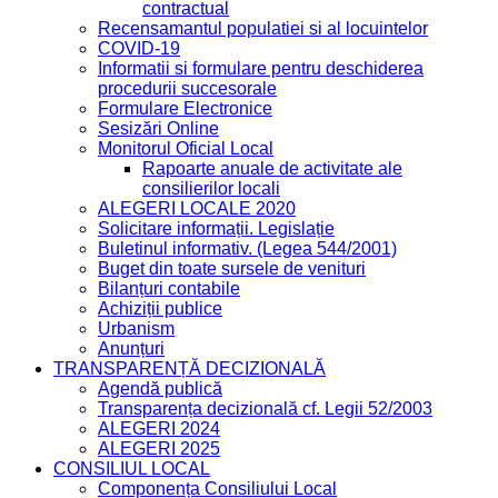
Monitorul Oficial Local
Rapoarte anuale de activitate ale
consilierilor locali
ALEGERI LOCALE 2020
Solicitare informații. Legislație
Buletinul informativ. (Legea 544/2001)
Buget din toate sursele de venituri
Bilanțuri contabile
Achiziții publice
Urbanism
Anunțuri
TRANSPARENȚĂ DECIZIONALĂ
Agendă publică
Transparența decizională cf. Legii 52/2003
ALEGERI 2024
ALEGERI 2025
CONSILIUL LOCAL
Componența Consiliului Local
Anunțuri ședințe Consiliul Local
CONVOCATOARE
Proiecte de hotărâri
HOTĂRÂRI
PROCESE VERBALE
SERVICII