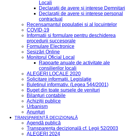
Locali
Declarații de avere și interese Demnitari
Declarații de avere și interese personal
contractual
Recensamantul populatiei si al locuintelor
COVID-19
Informatii si formulare pentru deschiderea
procedurii succesorale
Formulare Electronice
Sesizări Online
Monitorul Oficial Local
Rapoarte anuale de activitate ale
consilierilor locali
ALEGERI LOCALE 2020
Solicitare informații. Legislație
Buletinul informativ. (Legea 544/2001)
Buget din toate sursele de venituri
Bilanțuri contabile
Achiziții publice
Urbanism
Anunțuri
TRANSPARENȚĂ DECIZIONALĂ
Agendă publică
Transparența decizională cf. Legii 52/2003
ALEGERI 2024