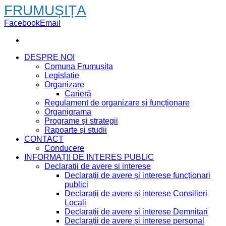
Comuna Frumușița
Legislație
Organizare
Carieră
Regulament de organizare și funcționare
Organigrama
Programe și strategii
Rapoarte și studii
CONTACT
Conducere
INFORMAȚII DE INTERES PUBLIC
Declaratii de avere si interese
Declarații de avere și interese funcționari
publici
Declarații de avere și interese Consilieri
Locali
Declarații de avere și interese Demnitari
Declarații de avere și interese personal
contractual
Recensamantul populatiei si al locuintelor
COVID-19
Informatii si formulare pentru deschiderea
procedurii succesorale
Formulare Electronice
Sesizări Online