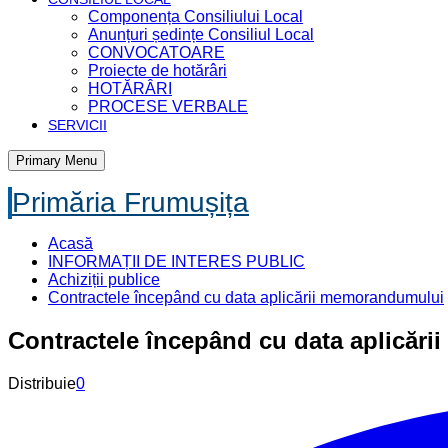
Componența Consiliului Local
Anunțuri ședințe Consiliul Local
CONVOCATOARE
Proiecte de hotărâri
HOTĂRÂRI
PROCESE VERBALE
SERVICII
Primary Menu
Primăria Frumușița
Acasă
INFORMAȚII DE INTERES PUBLIC
Achiziții publice
Contractele începând cu data aplicării memorandumului
Contractele începând cu data aplicăr
Distribuie
0