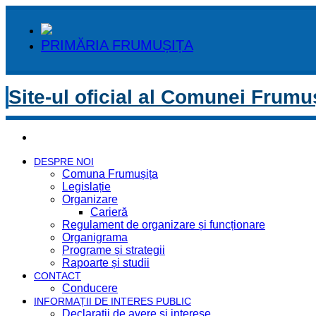
PRIMĂRIA FRUMUȘIȚA
Site-ul oficial al Comunei Frumu
DESPRE NOI
Comuna Frumușița
Legislație
Organizare
Carieră
Regulament de organizare și funcționare
Organigrama
Programe și strategii
Rapoarte și studii
CONTACT
Conducere
INFORMAȚII DE INTERES PUBLIC
Declaratii de avere si interese