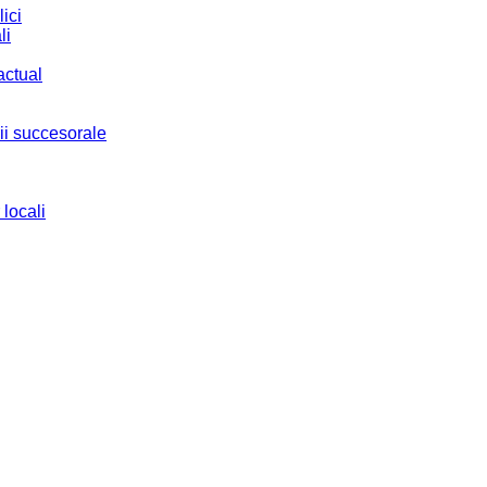
ici
li
actual
ii succesorale
 locali