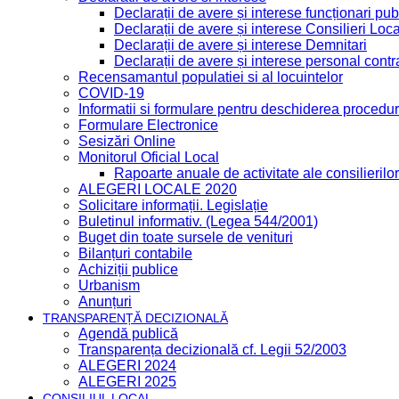
Declarații de avere și interese funcționari publ
Declarații de avere și interese Consilieri Loca
Declarații de avere și interese Demnitari
Declarații de avere și interese personal contr
Recensamantul populatiei si al locuintelor
COVID-19
Informatii si formulare pentru deschiderea procedur
Formulare Electronice
Sesizări Online
Monitorul Oficial Local
Rapoarte anuale de activitate ale consilierilor
ALEGERI LOCALE 2020
Solicitare informații. Legislație
Buletinul informativ. (Legea 544/2001)
Buget din toate sursele de venituri
Bilanțuri contabile
Achiziții publice
Urbanism
Anunțuri
TRANSPARENȚĂ DECIZIONALĂ
Agendă publică
Transparența decizională cf. Legii 52/2003
ALEGERI 2024
ALEGERI 2025
CONSILIUL LOCAL