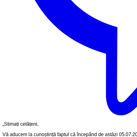
„Stimați cetățeni,
Vă aducem la cunoștință faptul că începând de astăzi 05.07.20