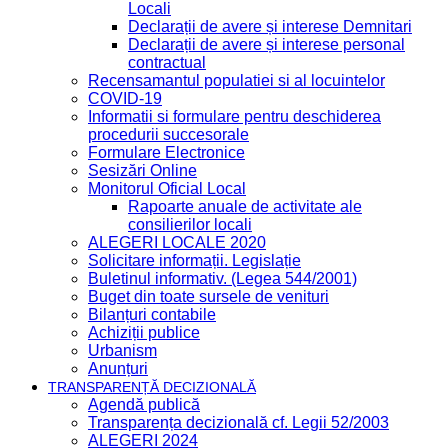
Locali
Declarații de avere și interese Demnitari
Declarații de avere și interese personal
contractual
Recensamantul populatiei si al locuintelor
COVID-19
Informatii si formulare pentru deschiderea
procedurii succesorale
Formulare Electronice
Sesizări Online
Monitorul Oficial Local
Rapoarte anuale de activitate ale
consilierilor locali
ALEGERI LOCALE 2020
Solicitare informații. Legislație
Buletinul informativ. (Legea 544/2001)
Buget din toate sursele de venituri
Bilanțuri contabile
Achiziții publice
Urbanism
Anunțuri
TRANSPARENȚĂ DECIZIONALĂ
Agendă publică
Transparența decizională cf. Legii 52/2003
ALEGERI 2024