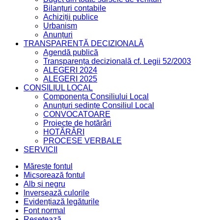
Bilanțuri contabile
Achiziții publice
Urbanism
Anunțuri
TRANSPARENȚĂ DECIZIONALĂ
Agendă publică
Transparența decizională cf. Legii 52/2003
ALEGERI 2024
ALEGERI 2025
CONSILIUL LOCAL
Componența Consiliului Local
Anunțuri ședințe Consiliul Local
CONVOCATOARE
Proiecte de hotărâri
HOTĂRÂRI
PROCESE VERBALE
SERVICII
Mărește fontul
Micșorează fontul
Alb și negru
Inversează culorile
Evidențiază legăturile
Font normal
Resetează