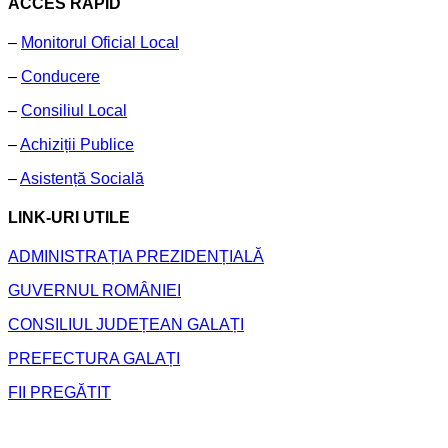
ACCES RAPID
–
Monitorul Oficial Local
–
Conducere
–
Consiliul Local
–
Achiziții Publice
–
Asistență Socială
LINK-URI UTILE
ADMINISTRAȚIA PREZIDENȚIALĂ
GUVERNUL ROMÂNIEI
CONSILIUL JUDEȚEAN GALAȚI
PREFECTURA GALAȚI
FII PREGĂTIT
Primăria Comunei Frumușița