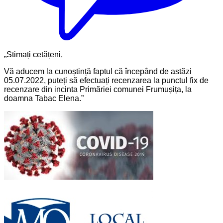
„Stimați cetățeni,
Vă aducem la cunoștință faptul că începând de astăzi
05.07.2022, puteți să efectuați recenzarea la punctul fix de
recenzare din incinta Primăriei comunei Frumușița, la
doamna Tabac Elena.”