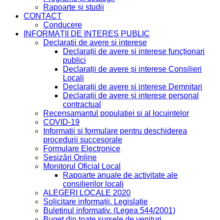
Rapoarte și studii
CONTACT
Conducere
INFORMAȚII DE INTERES PUBLIC
Declaratii de avere si interese
Declarații de avere și interese funcționari
publici
Declarații de avere și interese Consilieri
Locali
Declarații de avere și interese Demnitari
Declarații de avere și interese personal
contractual
Recensamantul populatiei si al locuintelor
COVID-19
Informatii si formulare pentru deschiderea
procedurii succesorale
Formulare Electronice
Sesizări Online
Monitorul Oficial Local
Rapoarte anuale de activitate ale
consilierilor locali
ALEGERI LOCALE 2020
Solicitare informații. Legislație
Buletinul informativ. (Legea 544/2001)
Buget din toate sursele de venituri