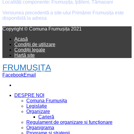
Localități componente: Frumușița, Ijdileni, Tămaoani
Versiunea precedentă a site-ului Primăriei Frumușița este
disponibilă la adresa
old.primaria-frumusita.ro
Facebook
Email
Copyright © Comuna Frumușița 2021
Acasă
Condiții de utilizare
Condiții legale
Hartă site
FRUMUȘIȚA
Facebook
Email
DESPRE NOI
Comuna Frumușița
Legislație
Organizare
Carieră
Regulament de organizare și funcționare
Organigrama
Programe și strategii