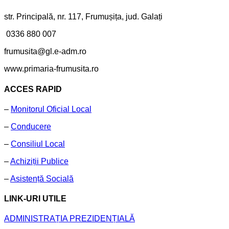
str. Principală, nr. 117, Frumușița, jud. Galați
0336 880 007
frumusita@gl.e-adm.ro
www.primaria-frumusita.ro
ACCES RAPID
–
Monitorul Oficial Local
–
Conducere
–
Consiliul Local
–
Achiziții Publice
–
Asistență Socială
LINK-URI UTILE
ADMINISTRAȚIA PREZIDENȚIALĂ