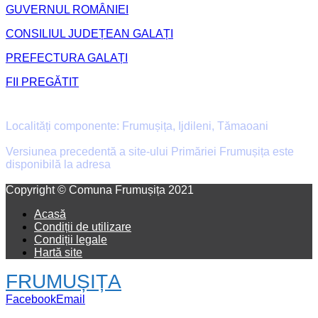
GUVERNUL ROMÂNIEI
CONSILIUL JUDEȚEAN GALAȚI
PREFECTURA GALAȚI
FII PREGĂTIT
Primăria Comunei Frumușița
Localități componente: Frumușița, Ijdileni, Tămaoani
Versiunea precedentă a site-ului Primăriei Frumușița este
disponibilă la adresa
old.primaria-frumusita.ro
Facebook
Email
Copyright © Comuna Frumușița 2021
Acasă
Condiții de utilizare
Condiții legale
Hartă site
FRUMUȘIȚA
Facebook
Email