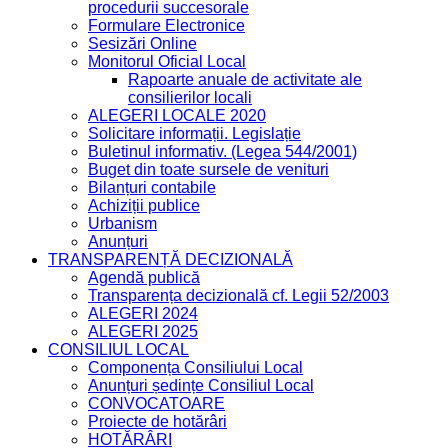
procedurii succesorale
Formulare Electronice
Sesizări Online
Monitorul Oficial Local
Rapoarte anuale de activitate ale
consilierilor locali
ALEGERI LOCALE 2020
Solicitare informații. Legislație
Buletinul informativ. (Legea 544/2001)
Buget din toate sursele de venituri
Bilanțuri contabile
Achiziții publice
Urbanism
Anunțuri
TRANSPARENȚĂ DECIZIONALĂ
Agendă publică
Transparența decizională cf. Legii 52/2003
ALEGERI 2024
ALEGERI 2025
CONSILIUL LOCAL
Componența Consiliului Local
Anunțuri ședințe Consiliul Local
CONVOCATOARE
Proiecte de hotărâri
HOTĂRÂRI