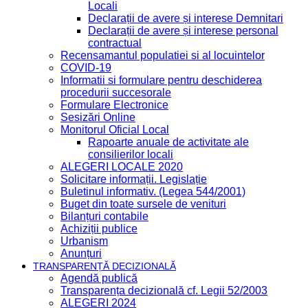
Locali
Declarații de avere și interese Demnitari
Declarații de avere și interese personal
contractual
Recensamantul populatiei si al locuintelor
COVID-19
Informatii si formulare pentru deschiderea
procedurii succesorale
Formulare Electronice
Sesizări Online
Monitorul Oficial Local
Rapoarte anuale de activitate ale
consilierilor locali
ALEGERI LOCALE 2020
Solicitare informații. Legislație
Buletinul informativ. (Legea 544/2001)
Buget din toate sursele de venituri
Bilanțuri contabile
Achiziții publice
Urbanism
Anunțuri
TRANSPARENȚĂ DECIZIONALĂ
Agendă publică
Transparența decizională cf. Legii 52/2003
ALEGERI 2024