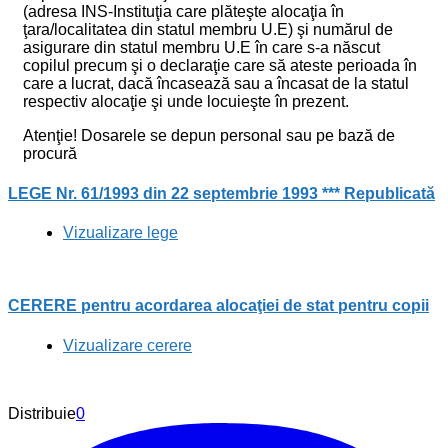
(adresa INS-Instituţia care plăteşte alocaţia în
ţara/localitatea din statul membru U.E) şi numărul de
asigurare din statul membru U.E în care s-a născut
copilul precum şi o declaraţie care să ateste perioada în
care a lucrat, dacă încasează sau a încasat de la statul
respectiv alocaţie şi unde locuieşte în prezent.
Atenţie! Dosarele se depun personal sau pe bază de
procură
LEGE Nr. 61/1993 din 22 septembrie 1993 *** Republicată
Vizualizare lege
CERERE pentru acordarea alocaţiei de stat pentru copii
Vizualizare cerere
Distribuie
0