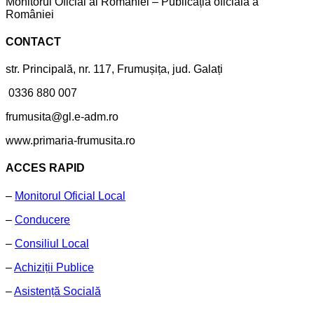
Monitorul Oficial al României – Publicația oficială a
României
CONTACT
str. Principală, nr. 117, Frumușița, jud. Galați
0336 880 007
frumusita@gl.e-adm.ro
www.primaria-frumusita.ro
ACCES RAPID
–
Monitorul Oficial Local
–
Conducere
–
Consiliul Local
–
Achiziții Publice
–
Asistență Socială