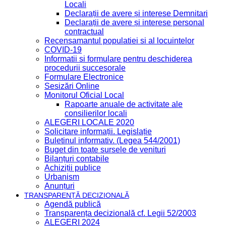
Locali
Declarații de avere și interese Demnitari
Declarații de avere și interese personal
contractual
Recensamantul populatiei si al locuintelor
COVID-19
Informatii si formulare pentru deschiderea
procedurii succesorale
Formulare Electronice
Sesizări Online
Monitorul Oficial Local
Rapoarte anuale de activitate ale
consilierilor locali
ALEGERI LOCALE 2020
Solicitare informații. Legislație
Buletinul informativ. (Legea 544/2001)
Buget din toate sursele de venituri
Bilanțuri contabile
Achiziții publice
Urbanism
Anunțuri
TRANSPARENȚĂ DECIZIONALĂ
Agendă publică
Transparența decizională cf. Legii 52/2003
ALEGERI 2024