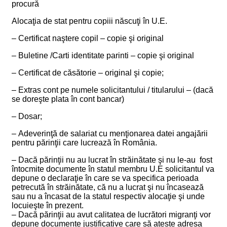
procură
Alocaţia de stat pentru copiii născuţi în U.E.
– Certificat naştere copil – copie şi original
– Buletine /Carti identitate parinti – copie şi original
– Certificat de căsătorie – original şi copie;
– Extras cont pe numele solicitantului / titularului – (dacă
se doreşte plata în cont bancar)
– Dosar;
– Adeverinţă de salariat cu menţionarea datei angajării
pentru părinţii care lucrează în România.
– Dacă părinţii nu au lucrat în străinătate şi nu le-au fost
întocmite documente în statul membru U.E solicitantul va
depune o declaraţie în care se va specifica perioada
petrecută în străinătate, că nu a lucrat şi nu încasează
sau nu a încasat de la statul respectiv alocaţie şi unde
locuieşte în prezent.
– Dacă părinţii au avut calitatea de lucrători migranţi vor
depune documente justificative care să ateste adresa