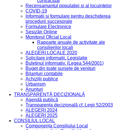
contractual
Recensamantul populatiei si al locuintelor
COVID-19
Informatii si formulare pentru deschiderea
procedurii succesorale
Formulare Electronice
Sesizări Online
Monitorul Oficial Local
Rapoarte anuale de activitate ale
consilierilor locali
ALEGERI LOCALE 2020
Solicitare informații. Legislație
Buletinul informativ. (Legea 544/2001)
Buget din toate sursele de venituri
Bilanțuri contabile
Achiziții publice
Urbanism
Anunțuri
TRANSPARENȚĂ DECIZIONALĂ
Agendă publică
Transparența decizională cf. Legii 52/2003
ALEGERI 2024
ALEGERI 2025
CONSILIUL LOCAL
Componența Consiliului Local