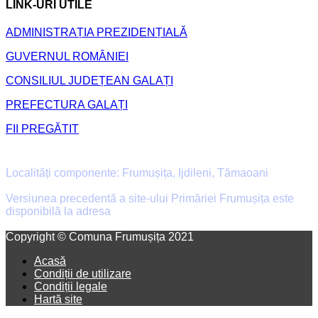
LINK-URI UTILE
ADMINISTRAȚIA PREZIDENȚIALĂ
GUVERNUL ROMÂNIEI
CONSILIUL JUDEȚEAN GALAȚI
PREFECTURA GALAȚI
FII PREGĂTIT
Primăria Comunei Frumușița
Localități componente: Frumușița, Ijdileni, Tămaoani
Versiunea precedentă a site-ului Primăriei Frumușița este
disponibilă la adresa
old.primaria-frumusita.ro
Facebook
Email
Copyright © Comuna Frumușița 2021
Acasă
Condiții de utilizare
Condiții legale
Hartă site