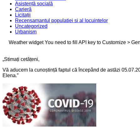
Asistență socială
Carieră
Licitații
Recensamantul populatiei si al locuintelor
Uncategorized
Urbanism
Weather widget
You need to fill API key to Customize > Gen
„Stimați cetățeni,
Vă aducem la cunoștință faptul că începând de astăzi 05.07.20
Elena.”