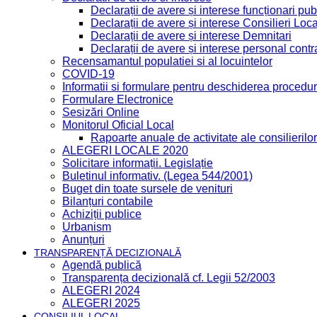
Declarații de avere și interese funcționari publ
Declarații de avere și interese Consilieri Loca
Declarații de avere și interese Demnitari
Declarații de avere și interese personal contr
Recensamantul populatiei si al locuintelor
COVID-19
Informatii si formulare pentru deschiderea procedur
Formulare Electronice
Sesizări Online
Monitorul Oficial Local
Rapoarte anuale de activitate ale consilierilor
ALEGERI LOCALE 2020
Solicitare informații. Legislație
Buletinul informativ. (Legea 544/2001)
Buget din toate sursele de venituri
Bilanțuri contabile
Achiziții publice
Urbanism
Anunțuri
TRANSPARENȚĂ DECIZIONALĂ
Agendă publică
Transparența decizională cf. Legii 52/2003
ALEGERI 2024
ALEGERI 2025
CONSILIUL LOCAL