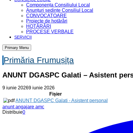
Componența Consiliului Local
Anunțuri ședințe Consiliul Local
CONVOCATOARE
Proiecte de hotărâri
HOTĂRÂRI
PROCESE VERBALE
SERVICII
Primary Menu
Primăria Frumușița
ANUNT DGASPC Galati – Asistent per
9 iunie 2026
9 iunie 2026
Fișier
ANUNT DGASPC Galati - Asistent personal
anunt angajare amc
Distribuie
0