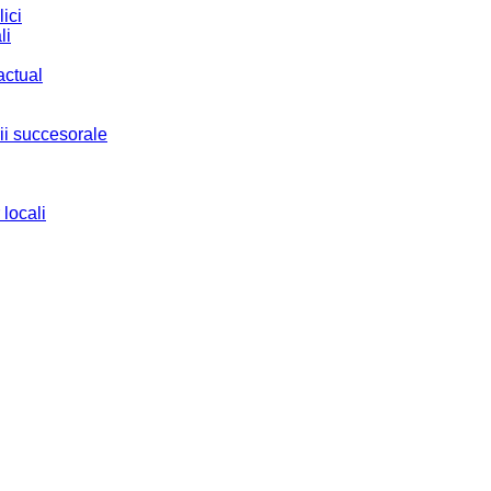
ici
li
actual
ii succesorale
 locali