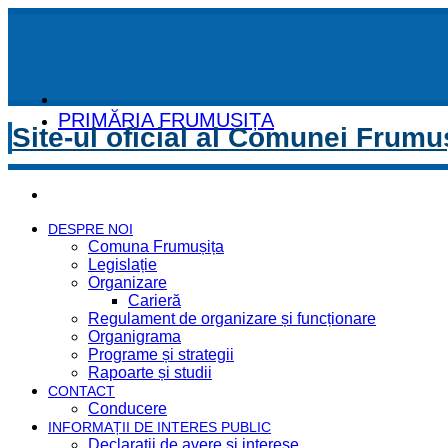
PRIMĂRIA FRUMUȘIȚA
Site-ul oficial al Comunei Frumu
DESPRE NOI
Comuna Frumușița
Legislație
Organizare
Carieră
Regulament de organizare și funcționare
Organigrama
Programe și strategii
Rapoarte și studii
CONTACT
Conducere
INFORMAȚII DE INTERES PUBLIC
Declaratii de avere si interese